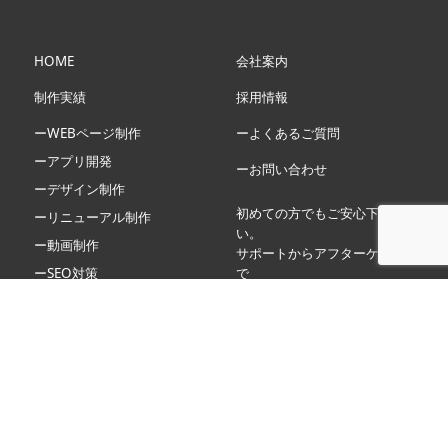
HOME
会社案内
制作実績
採用情報
ーWEBページ制作
ーよくあるご質問
ーアプリ開発
ーお問い合わせ
ーデザイン制作
初めての方でもご安心下さ
ーリニューアル制作
い。
ー動画制作
サポートからアフターケアま
ーSEO対策
で
無制限でしっかり対応しま
ーLP(ランディングページ)制
す。
作について
ー動画制作について