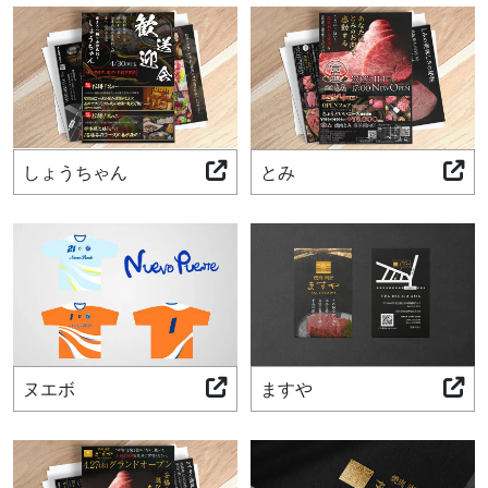
しょうちゃん
とみ
ヌエボ
ますや